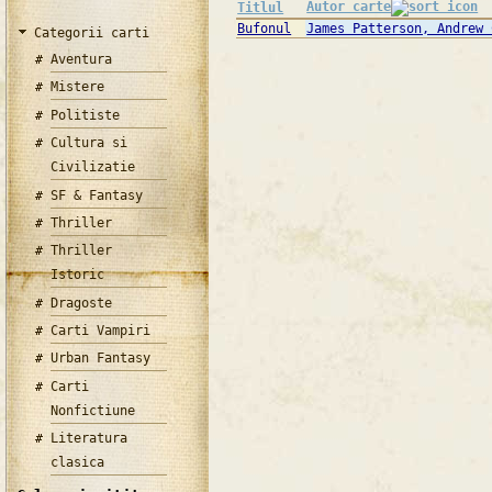
Autor carte
Titlul
Bufonul
James Patterson, Andrew 
Categorii carti
Aventura
Mistere
Politiste
Cultura si
Civilizatie
SF & Fantasy
Thriller
Thriller
Istoric
Dragoste
Carti Vampiri
Urban Fantasy
Carti
Nonfictiune
Literatura
clasica