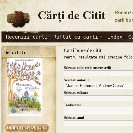
Cărţi de Citit
Recenzii
carti bu
Recenzii carti
Raftul cu carti
Index
C
Carti bune de citit
De citit:
Pentru rezultate mai precise folo
Selectati titlul (evidentiere serii)
Selectati autorul
Selectati editura
Traducator
Selectati anul