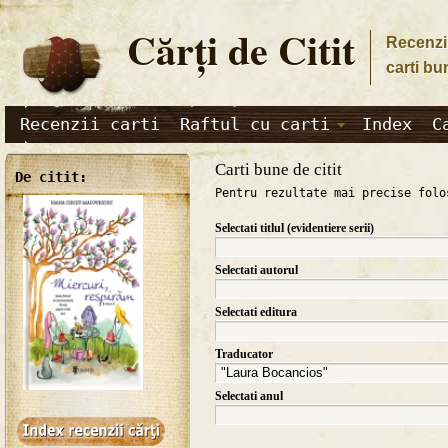
Cărţi de Citit
Recenzii
carti bu
Recenzii carti
Raftul cu carti
Index
C
Carti bune de citit
De citit:
Pentru rezultate mai precise folo
Selectati titlul (evidentiere serii)
Selectati autorul
Selectati editura
Traducator
Selectati anul