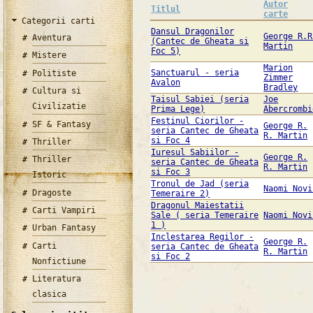
Autor
Titlul
carte
Categorii carti
Dansul Dragonilor
George R.R
Aventura
(Cantec de Gheata si
Martin
Foc 5)
Mistere
Marion
Sanctuarul - seria
Politiste
Zimmer
Avalon
Bradley
Cultura si
Taisul Sabiei (seria
Joe
Civilizatie
Prima Lege)
Abercrombi
Festinul Ciorilor -
SF & Fantasy
George R.
seria Cantec de Gheata
R. Martin
si Foc 4
Thriller
Iuresul Sabiilor -
George R.
Thriller
seria Cantec de Gheata
R. Martin
si Foc 3
Istoric
Tronul de Jad (seria
Naomi Novi
Dragoste
Temeraire 2)
Dragonul Maiestatii
Carti Vampiri
Sale ( seria Temeraire
Naomi Novi
1 )
Urban Fantasy
Inclestarea Regilor -
George R.
Carti
seria Cantec de Gheata
R. Martin
si Foc 2
Nonfictiune
Literatura
clasica