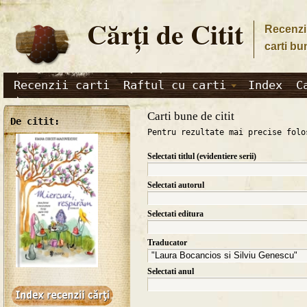
Cărţi de Citit
Recenzii
carti bu
Recenzii carti
Raftul cu carti
Index
C
Carti bune de citit
De citit:
Pentru rezultate mai precise folo
Selectati titlul (evidentiere serii)
Selectati autorul
Selectati editura
Traducator
Selectati anul