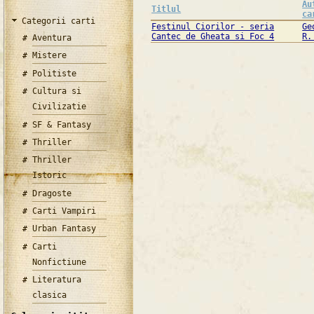
Au
Titlul
ca
Categorii carti
Festinul Ciorilor - seria
Ge
Cantec de Gheata si Foc 4
R.
Aventura
Mistere
Politiste
Cultura si
Civilizatie
SF & Fantasy
Thriller
Thriller
Istoric
Dragoste
Carti Vampiri
Urban Fantasy
Carti
Nonfictiune
Literatura
clasica