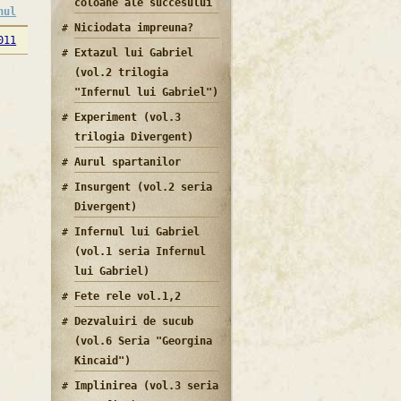
coloane ale succesului
nul
Niciodata impreuna?
011
Extazul lui Gabriel
(vol.2 trilogia
"Infernul lui Gabriel")
Experiment (vol.3
trilogia Divergent)
Aurul spartanilor
Insurgent (vol.2 seria
Divergent)
Infernul lui Gabriel
(vol.1 seria Infernul
lui Gabriel)
Fete rele vol.1,2
Dezvaluiri de sucub
(vol.6 Seria "Georgina
Kincaid")
Implinirea (vol.3 seria