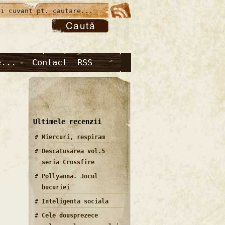
e...
Contact
RSS
Ultimele recenzii
Miercuri, respiram
Descatusarea vol.5
seria Crossfire
Pollyanna. Jocul
bucuriei
Inteligenta sociala
Cele dousprezece