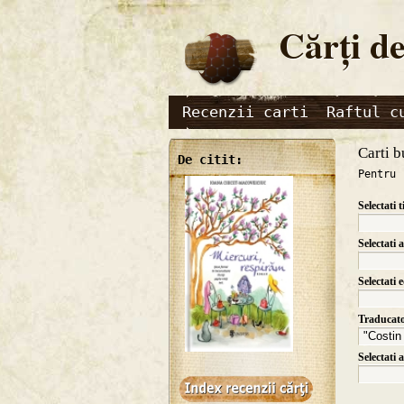
Cărţi de
Recenzii carti
Raftul c
Carti b
De citit:
Pentru 
Selectati t
Selectati 
Selectati 
Traducat
Selectati 