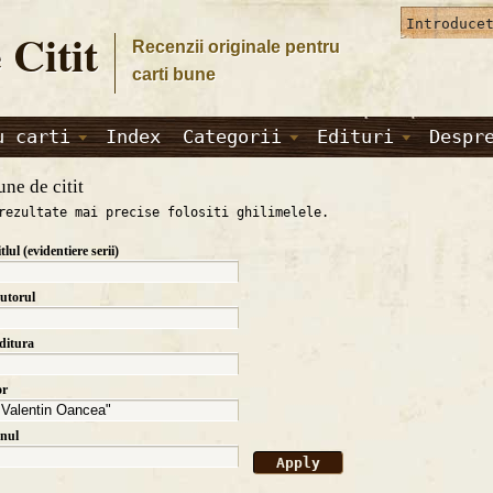
 Citit
Recenzii originale pentru
carti bune
u carti
Index
Categorii
Edituri
Despr
une de citit
rezultate mai precise folositi ghilimelele.
itlul (evidentiere serii)
autorul
editura
or
anul