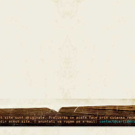
st site sunt originale. Preluarea se poate face prin citarea rec
 din acest site. ( anuntati va rugam pe e-mail:
contact@cartidec