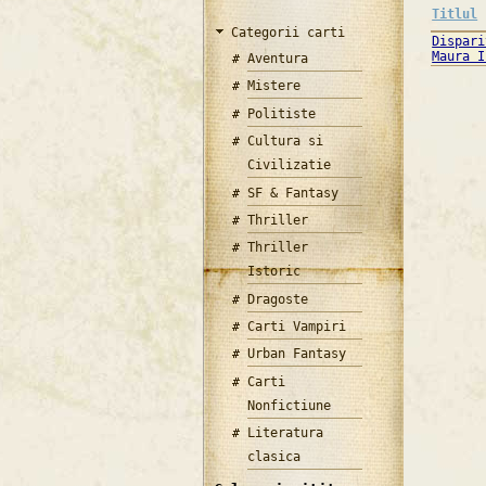
Titlul
Categorii carti
Dispari
Maura I
Aventura
Mistere
Politiste
Cultura si
Civilizatie
SF & Fantasy
Thriller
Thriller
Istoric
Dragoste
Carti Vampiri
Urban Fantasy
Carti
Nonfictiune
Literatura
clasica