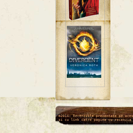
/*
*/
©2014: Recenziile prezentate pe ace
si cu link catre pagina cu recenzia