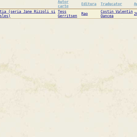
Autor
Editura
Traducator
A
carte
tia (seria Jane Rizzoli si
Tess
Costin Valentin
Rao
2
sles)
Gerritsen
Oancea