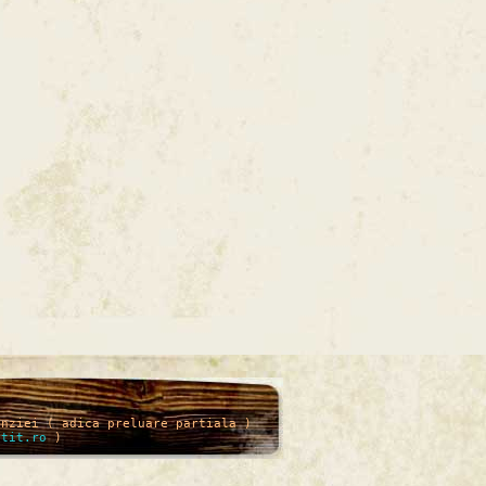
enziei ( adica preluare partiala )
itit.ro
)