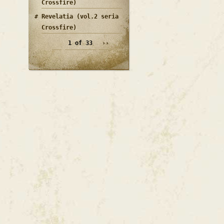
Crossfire)
Revelatia (vol.2 seria
Crossfire)
1 of 33
››