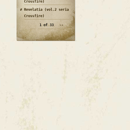
Crossfire)
Revelatia (vol.2 seria
Crossfire)
1 of 33
››