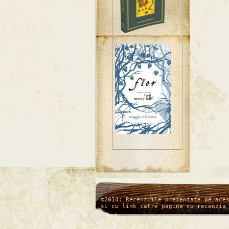
/*
*/
©2014: Recenziile prezentate pe ace
si cu link catre pagina cu recenzia