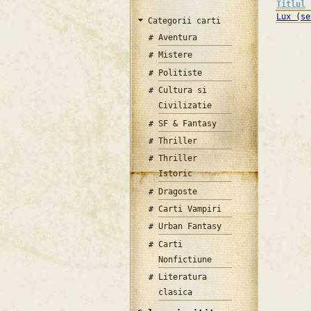
Titlul
Lux (se
Categorii carti
Aventura
Mistere
Politiste
Cultura si
Civilizatie
SF & Fantasy
Thriller
Thriller
Istoric
Dragoste
Carti Vampiri
Urban Fantasy
Carti
Nonfictiune
Literatura
clasica