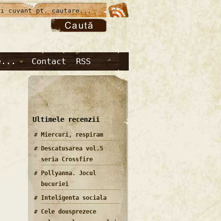
e...
Contact
RSS
Ultimele recenzii
Miercuri, respiram
Descatusarea vol.5
seria Crossfire
Pollyanna. Jocul
bucuriei
Inteligenta sociala
Cele dousprezece