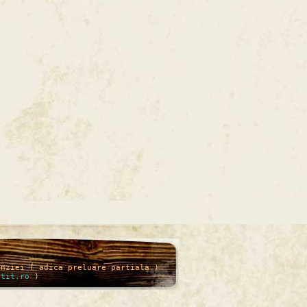
enziei ( adica preluare partiala )
itit.ro
)