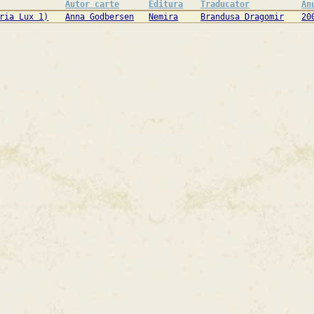
Autor carte
Editura
Traducator
An
ria Lux 1)
Anna Godbersen
Nemira
Brandusa Dragomir
20