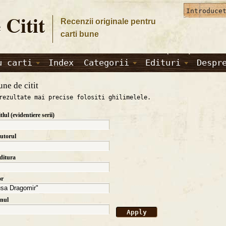
 Citit
Recenzii originale pentru
carti bune
u carti
Index
Categorii
Edituri
Despr
une de citit
rezultate mai precise folositi ghilimelele.
itlul (evidentiere serii)
autorul
editura
or
anul