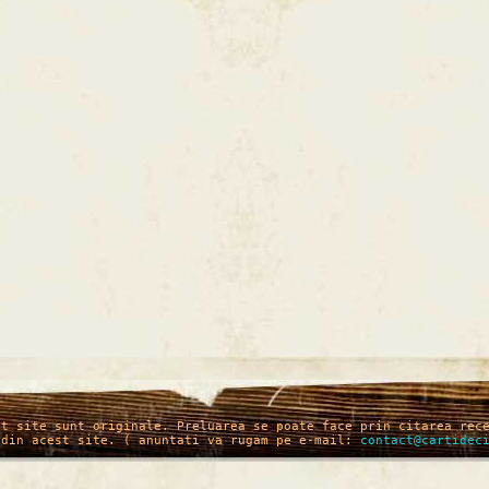
st site sunt originale. Preluarea se poate face prin citarea rec
 din acest site. ( anuntati va rugam pe e-mail:
contact@cartidec