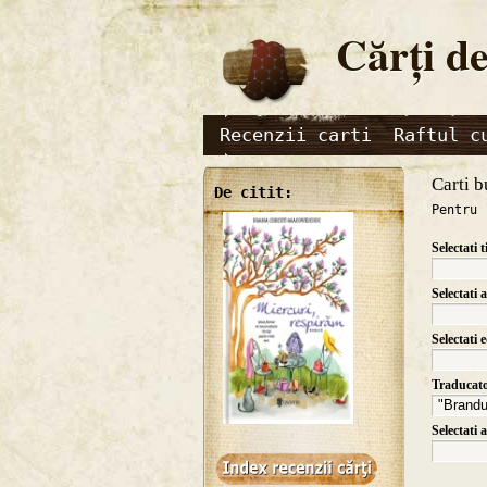
Cărţi de
Recenzii carti
Raftul c
Carti b
De citit:
Pentru 
Selectati t
Selectati 
Selectati 
Traducat
Selectati 