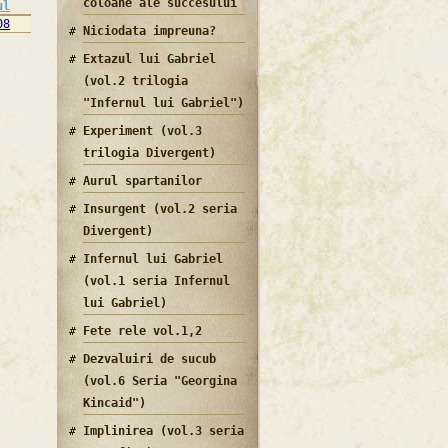
coloane ale succesului
ul
08
Niciodata impreuna?
Extazul lui Gabriel
(vol.2 trilogia
"Infernul lui Gabriel")
Experiment (vol.3
trilogia Divergent)
Aurul spartanilor
Insurgent (vol.2 seria
Divergent)
Infernul lui Gabriel
(vol.1 seria Infernul
lui Gabriel)
Fete rele vol.1,2
Dezvaluiri de sucub
(vol.6 Seria "Georgina
Kincaid")
Implinirea (vol.3 seria