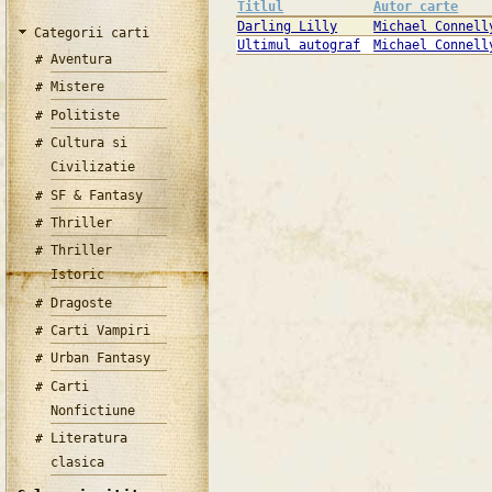
Titlul
Autor carte
Darling Lilly
Michael Connell
Categorii carti
Ultimul autograf
Michael Connell
Aventura
Mistere
Politiste
Cultura si
Civilizatie
SF & Fantasy
Thriller
Thriller
Istoric
Dragoste
Carti Vampiri
Urban Fantasy
Carti
Nonfictiune
Literatura
clasica