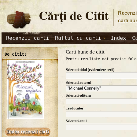
Cărţi de Citit
Recenzii
carti bu
Recenzii carti
Raftul cu carti
Index
C
Carti bune de citit
De citit:
Pentru rezultate mai precise folo
Selectati titlul (evidentiere serii)
Selectati autorul
Selectati editura
Traducator
Selectati anul