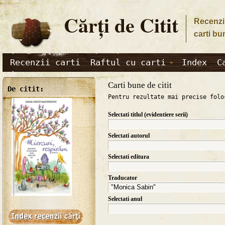
Cărţi de Citit
Recenzii
carti bu
Recenzii carti
Raftul cu carti
Index
C
Carti bune de citit
De citit:
Pentru rezultate mai precise folo
Selectati titlul (evidentiere serii)
Selectati autorul
Selectati editura
Traducator
Selectati anul