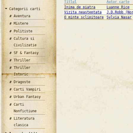
Titlul
Autor carte
Inima de piatra
Luanne Rice
Categorii carti
Vizita neasteptata
J.D.Robb (No
Aventura
O minte sclipitoare
Sylvia Nasar
Mistere
Politiste
Cultura si
Civilizatie
SF & Fantasy
Thriller
Thriller
Istoric
Dragoste
Carti Vampiri
Urban Fantasy
Carti
Nonfictiune
Literatura
clasica