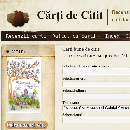
Cărţi de Citit
Recenzii
carti bu
Recenzii carti
Raftul cu carti
Index
C
Carti bune de citit
De citit:
Pentru rezultate mai precise folo
Selectati titlul (evidentiere serii)
Selectati autorul
Selectati editura
Traducator
Selectati anul