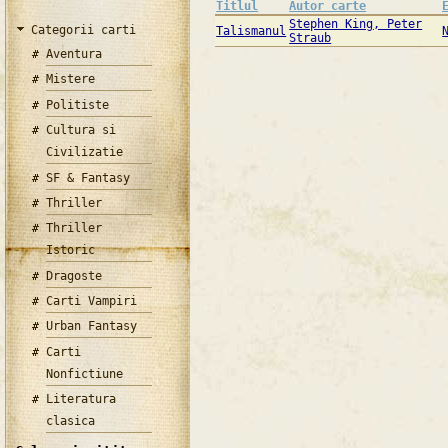
Titlul
Autor carte
Stephen King, Peter
Categorii carti
Talismanul
Straub
Aventura
Mistere
Politiste
Cultura si
Civilizatie
SF & Fantasy
Thriller
Thriller
Istoric
Dragoste
Carti Vampiri
Urban Fantasy
Carti
Nonfictiune
Literatura
clasica