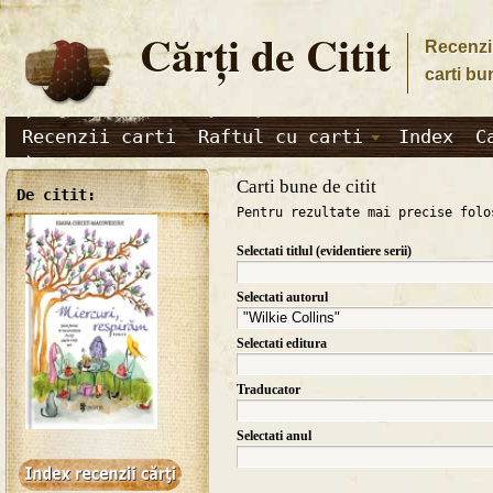
Cărţi de Citit
Recenzii
carti bu
Recenzii carti
Raftul cu carti
Index
C
Carti bune de citit
De citit:
Pentru rezultate mai precise folo
Selectati titlul (evidentiere serii)
Selectati autorul
Selectati editura
Traducator
Selectati anul