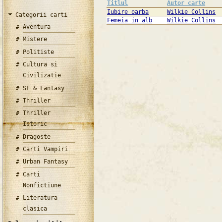
Titlul
Autor carte
Iubire oarba
Wilkie Collins
Categorii carti
Femeia in alb
Wilkie Collins
Aventura
Mistere
Politiste
Cultura si
Civilizatie
SF & Fantasy
Thriller
Thriller
Istoric
Dragoste
Carti Vampiri
Urban Fantasy
Carti
Nonfictiune
Literatura
clasica