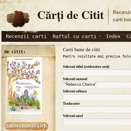
Cărţi de Citit
Recenzii
carti bu
Recenzii carti
Raftul cu carti
Index
C
Carti bune de citit
De citit:
Pentru rezultate mai precise folo
Selectati titlul (evidentiere serii)
Selectati autorul
Selectati editura
Traducator
Selectati anul