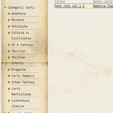
Titlul
Autor carte
Fete rele vol.1,2
Rebecca Cha
Categorii carti
Aventura
Mistere
Politiste
Cultura si
Civilizatie
SF & Fantasy
Thriller
Thriller
Istoric
Dragoste
Carti Vampiri
Urban Fantasy
Carti
Nonfictiune
Literatura
clasica