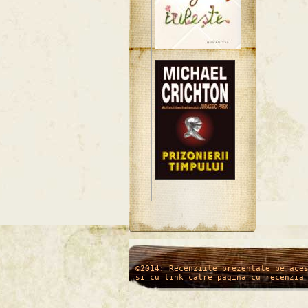
/*
*/
©2014: Recenziile prezentate pe ace
si cu link catre pagina cu recenzia