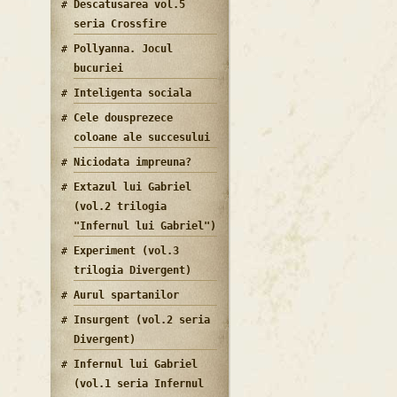
Descatusarea vol.5
seria Crossfire
Pollyanna. Jocul
bucuriei
Inteligenta sociala
Cele dousprezece
coloane ale succesului
Niciodata impreuna?
Extazul lui Gabriel
(vol.2 trilogia
"Infernul lui Gabriel")
Experiment (vol.3
trilogia Divergent)
Aurul spartanilor
Insurgent (vol.2 seria
Divergent)
Infernul lui Gabriel
(vol.1 seria Infernul