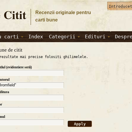
 Citit
Recenzii originale pentru
carti bune
u carti
Index
Categorii
Edituri
Despr
une de citit
rezultate mai precise folositi ghilimelele.
itlul (evidentiere serii)
autorul
editura
or
anul