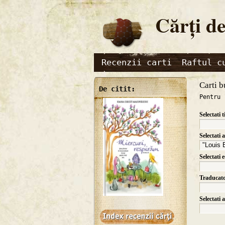
Cărţi de
Recenzii carti
Raftul c
Carti b
De citit:
Pentru 
Selectati t
Selectati 
Selectati 
Traducat
Selectati 