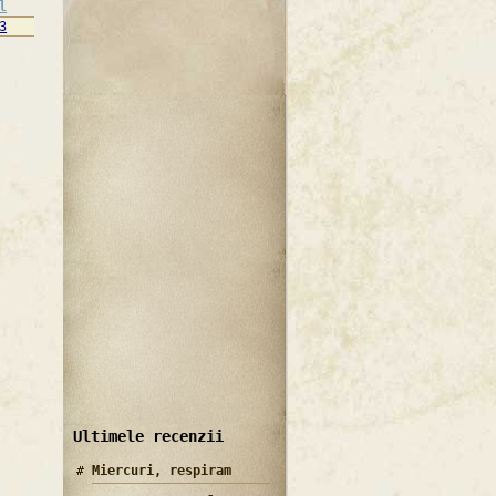
l
3
Ultimele recenzii
Miercuri, respiram