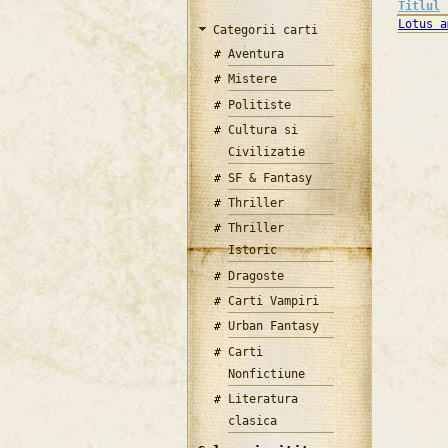
Titlul
Lotus a
Categorii carti
Aventura
Mistere
Politiste
Cultura si
Civilizatie
SF & Fantasy
Thriller
Thriller
Istoric
Dragoste
Carti Vampiri
Urban Fantasy
Carti
Nonfictiune
Literatura
clasica