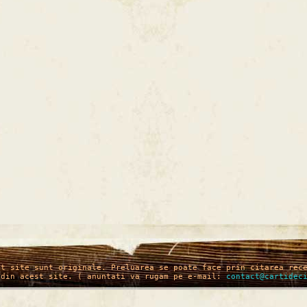
st site sunt originale. Preluarea se poate face prin citarea rec
 din acest site. ( anuntati va rugam pe e-mail:
contact@cartidec