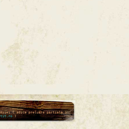
enziei ( adica preluare partiala )
itit.ro
)