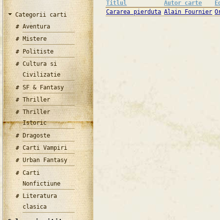
Titlul
Autor carte
E
Cararea pierduta
Alain Fournier
O
Categorii carti
Aventura
Mistere
Politiste
Cultura si
Civilizatie
SF & Fantasy
Thriller
Thriller
Istoric
Dragoste
Carti Vampiri
Urban Fantasy
Carti
Nonfictiune
Literatura
clasica