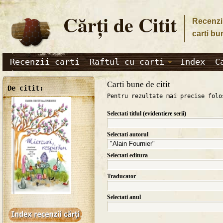
Cărţi de Citit
Recenzii
carti bu
Recenzii carti
Raftul cu carti
Index
C
Carti bune de citit
De citit:
Pentru rezultate mai precise folo
Selectati titlul (evidentiere serii)
Selectati autorul
Selectati editura
Traducator
Selectati anul