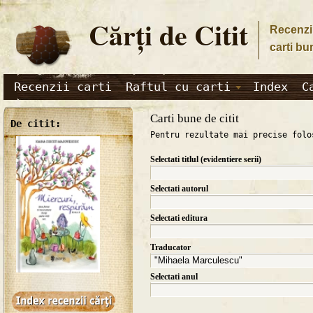
Cărţi de Citit
Recenzii
carti bu
Recenzii carti
Raftul cu carti
Index
C
Carti bune de citit
De citit:
Pentru rezultate mai precise folo
Selectati titlul (evidentiere serii)
Selectati autorul
Selectati editura
Traducator
Selectati anul