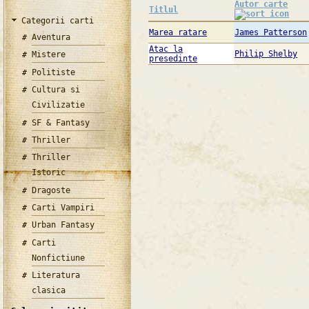
Autor carte
Titlul
Categorii carti
Marea ratare
James Patterson
Aventura
Atac la
Philip Shelby
Mistere
presedinte
Politiste
Cultura si
Civilizatie
SF & Fantasy
Thriller
Thriller
Istoric
Dragoste
Carti Vampiri
Urban Fantasy
Carti
Nonfictiune
Literatura
clasica