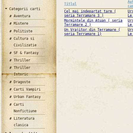
Au
Titlul
ca
Categorii carti
Cel mai indepartat tarm (
Ur
seria Terramare 3 )
Le
Aventura
Mormintele din Atuan ( seria
Ur
Mistere
Terramare 2 )
Le
Un Vrajitor din Terramare (
Ur
Politiste
seria Terramare 1)
Le
Cultura si
Civilizatie
SF & Fantasy
Thriller
Thriller
Istoric
Dragoste
Carti Vampiri
Urban Fantasy
Carti
Nonfictiune
Literatura
clasica