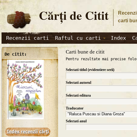
Cărţi de Citit
Recenzii
carti bu
Recenzii carti
Raftul cu carti
Index
C
Carti bune de citit
De citit:
Pentru rezultate mai precise folo
Selectati titlul (evidentiere serii)
Selectati autorul
Selectati editura
Traducator
Selectati anul