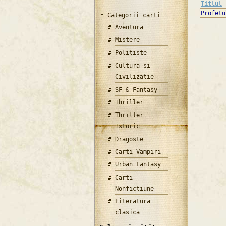
Titlul
Profetu
Categorii carti
Aventura
Mistere
Politiste
Cultura si
Civilizatie
SF & Fantasy
Thriller
Thriller
Istoric
Dragoste
Carti Vampiri
Urban Fantasy
Carti
Nonfictiune
Literatura
clasica