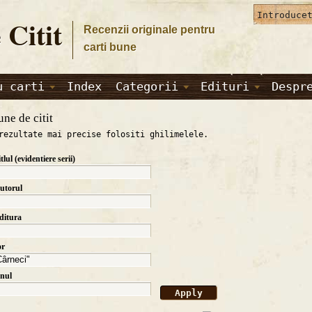
 Citit
Recenzii originale pentru
carti bune
u carti
Index
Categorii
Edituri
Despr
une de citit
rezultate mai precise folositi ghilimelele.
itlul (evidentiere serii)
autorul
editura
or
anul