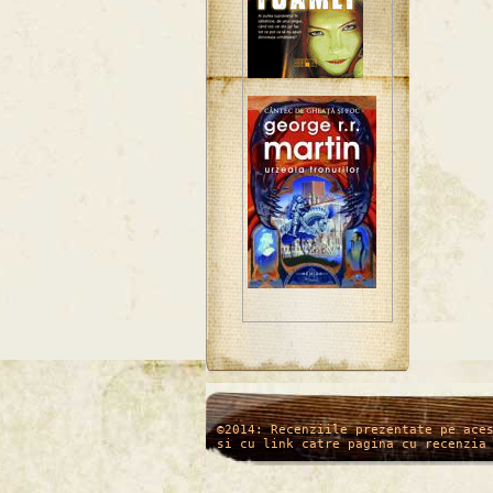
/*
*/
©2014: Recenziile prezentate pe ace
si cu link catre pagina cu recenzia