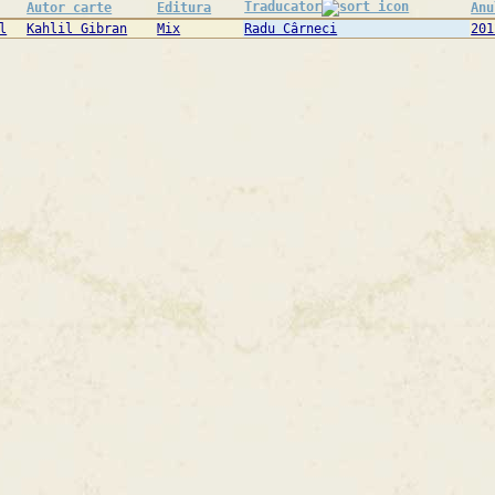
Traducator
Autor carte
Editura
Anu
l
Kahlil Gibran
Mix
Radu Cârneci
201