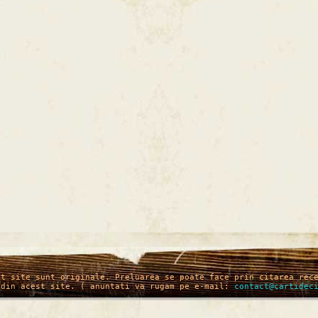
st site sunt originale. Preluarea se poate face prin citarea rec
 din acest site. ( anuntati va rugam pe e-mail:
contact@cartidec