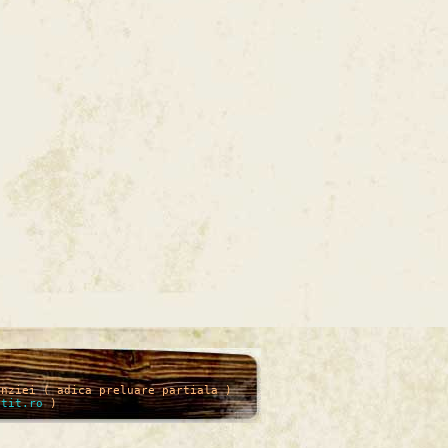
enziei ( adica preluare partiala )
itit.ro
)