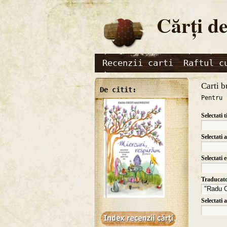
Cărţi de
Recenzii carti
Raftul c
Carti b
De citit:
Pentru 
Selectati t
Selectati 
Selectati 
Traducat
Selectati 