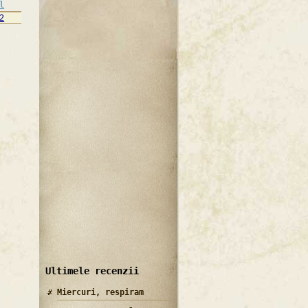
l
2
Ultimele recenzii
Miercuri, respiram