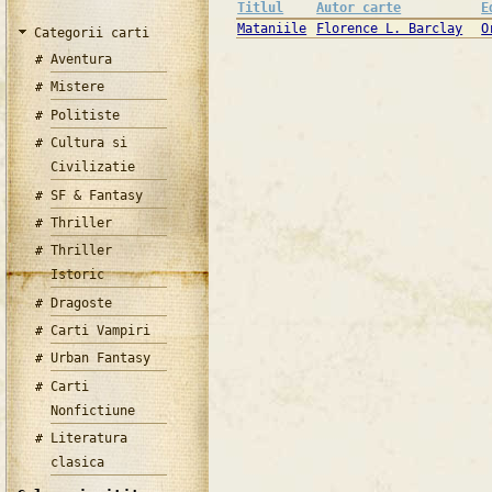
Titlul
Autor carte
E
Mataniile
Florence L. Barclay
O
Categorii carti
Aventura
Mistere
Politiste
Cultura si
Civilizatie
SF & Fantasy
Thriller
Thriller
Istoric
Dragoste
Carti Vampiri
Urban Fantasy
Carti
Nonfictiune
Literatura
clasica