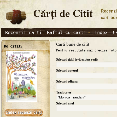
Cărţi de Citit
Recenzii
carti bu
Recenzii carti
Raftul cu carti
Index
C
Carti bune de citit
De citit:
Pentru rezultate mai precise folo
Selectati titlul (evidentiere serii)
Selectati autorul
Selectati editura
Traducator
Selectati anul