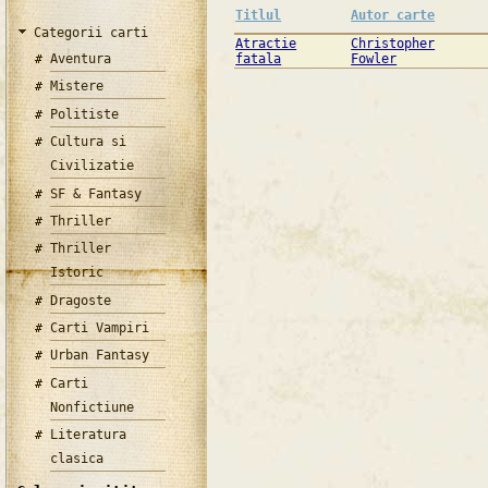
Titlul
Autor carte
Categorii carti
Atractie
Christopher
Aventura
fatala
Fowler
Mistere
Politiste
Cultura si
Civilizatie
SF & Fantasy
Thriller
Thriller
Istoric
Dragoste
Carti Vampiri
Urban Fantasy
Carti
Nonfictiune
Literatura
clasica