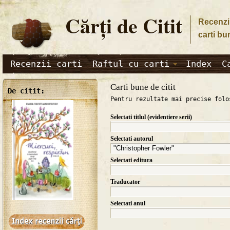
Cărţi de Citit
Recenzii
carti bu
Recenzii carti
Raftul cu carti
Index
C
Carti bune de citit
De citit:
Pentru rezultate mai precise folo
Selectati titlul (evidentiere serii)
Selectati autorul
Selectati editura
Traducator
Selectati anul