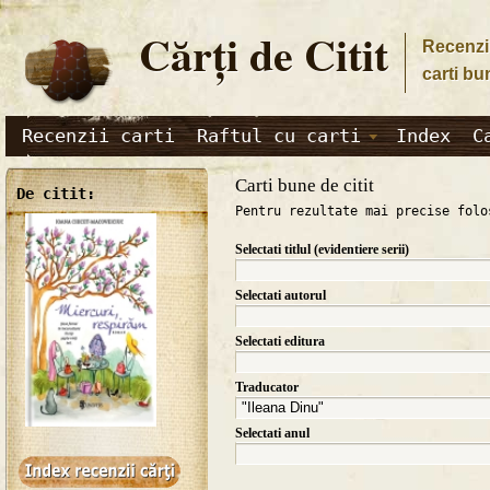
Cărţi de Citit
Recenzii
carti bu
Recenzii carti
Raftul cu carti
Index
C
Carti bune de citit
De citit:
Pentru rezultate mai precise folo
Selectati titlul (evidentiere serii)
Selectati autorul
Selectati editura
Traducator
Selectati anul