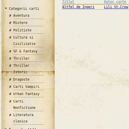
Titlul
Autor carte
Altfel de Ingeri
Lili St.Crow
Categorii carti
Aventura
Mistere
Politiste
Cultura si
Civilizatie
SF & Fantasy
Thriller
Thriller
Istoric
Dragoste
Carti Vampiri
Urban Fantasy
Carti
Nonfictiune
Literatura
clasica