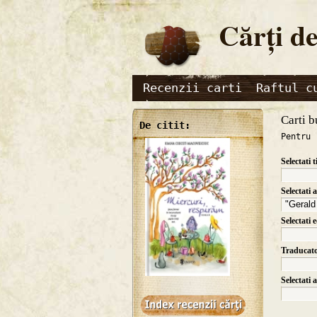
Cărţi de
Recenzii carti
Raftul c
Carti b
De citit:
Pentru 
Selectati t
Selectati 
Selectati 
Traducat
Selectati 