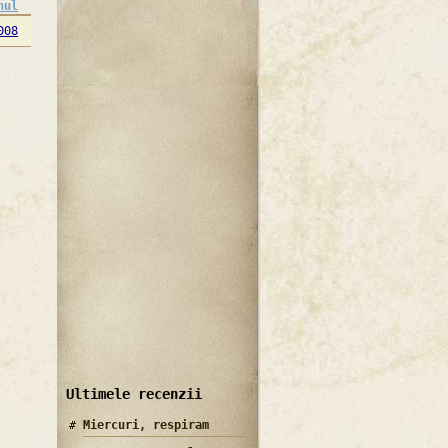
nul
008
Ultimele recenzii
Miercuri, respiram