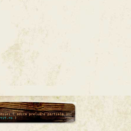
enziei ( adica preluare partiala )
itit.ro
)