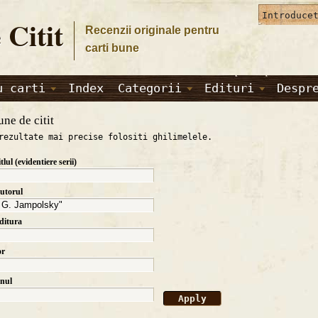
 Citit
Recenzii originale pentru
carti bune
u carti
Index
Categorii
Edituri
Despr
une de citit
rezultate mai precise folositi ghilimelele.
itlul (evidentiere serii)
autorul
editura
or
anul