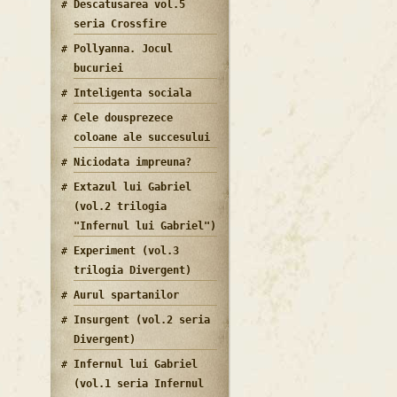
Descatusarea vol.5
seria Crossfire
Pollyanna. Jocul
bucuriei
Inteligenta sociala
Cele dousprezece
coloane ale succesului
Niciodata impreuna?
Extazul lui Gabriel
(vol.2 trilogia
"Infernul lui Gabriel")
Experiment (vol.3
trilogia Divergent)
Aurul spartanilor
Insurgent (vol.2 seria
Divergent)
Infernul lui Gabriel
(vol.1 seria Infernul