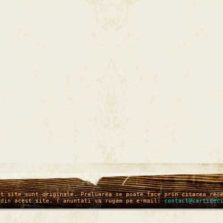
st site sunt originale. Preluarea se poate face prin citarea rec
 din acest site. ( anuntati va rugam pe e-mail:
contact@cartidec