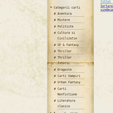
Titlul
Iertare
Categorii carti
vindeca
Aventura
Mistere
Politiste
Cultura si
Civilizatie
SF & Fantasy
Thriller
Thriller
Istoric
Dragoste
Carti Vampiri
Urban Fantasy
Carti
Nonfictiune
Literatura
clasica