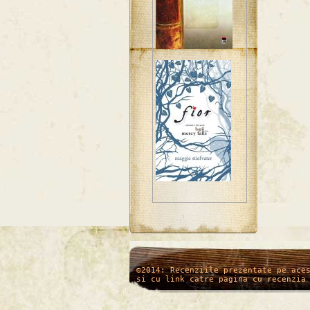
/*
*/
©2014: Recenziile prezentate pe ace
si cu link catre pagina cu recenzia