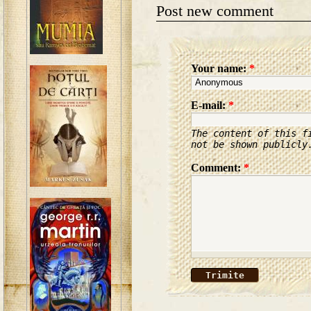
Post new comment
Your name:
*
E-mail:
*
The content of this f
not be shown publicly
Comment:
*