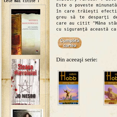
Cele mai citite :
Este o poveste minunat
în care trăieşti efect
greu să te desparţi d
care au citit "Mâna stâ
cu siguranţă această ca
Din aceeaşi serie: