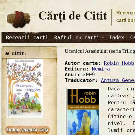
Cărţi de Citit
Recenzii
carti bu
Recenzii carti
Raftul cu carti
Index
C
Ucenicul Asasinului (seria Trilog
De citit:
Autor carte:
Robin Hobb
Editura:
Nemira
Anul:
2009
Traducator:
Antuza Gene
Dacă ci
cartea?"
Pentru c
caracter
Citind-o
nivel. 
lumii cr