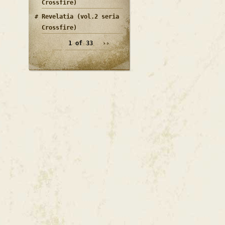
Crossfire)
Revelatia (vol.2 seria
Crossfire)
1 of 33
››