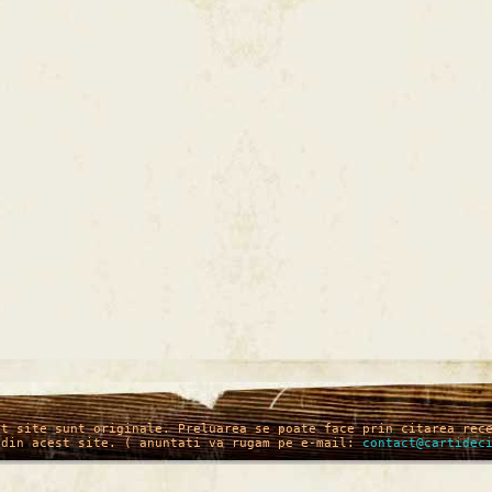
st site sunt originale. Preluarea se poate face prin citarea rec
 din acest site. ( anuntati va rugam pe e-mail:
contact@cartidec