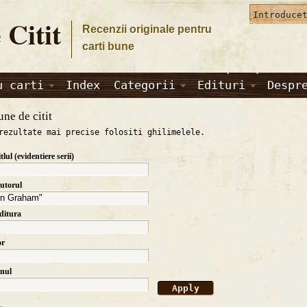
 Citit
Recenzii originale pentru
carti bune
u carti
Index
Categorii
Edituri
Despr
une de citit
rezultate mai precise folositi ghilimelele.
itlul (evidentiere serii)
autorul
editura
or
anul