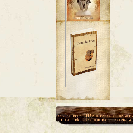
/*
*/
©2014: Recenziile prezentate pe ace
si cu link catre pagina cu recenzia