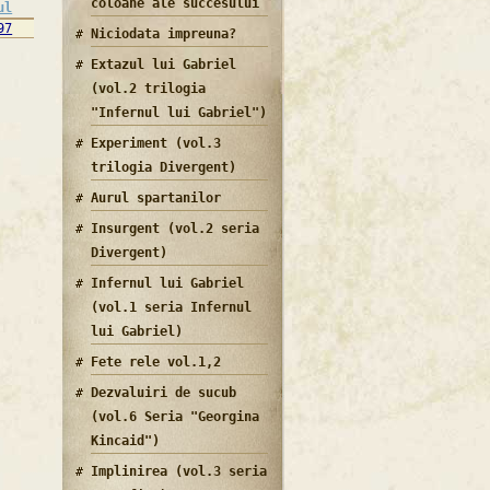
coloane ale succesului
ul
97
Niciodata impreuna?
Extazul lui Gabriel
(vol.2 trilogia
"Infernul lui Gabriel")
Experiment (vol.3
trilogia Divergent)
Aurul spartanilor
Insurgent (vol.2 seria
Divergent)
Infernul lui Gabriel
(vol.1 seria Infernul
lui Gabriel)
Fete rele vol.1,2
Dezvaluiri de sucub
(vol.6 Seria "Georgina
Kincaid")
Implinirea (vol.3 seria