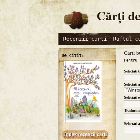
Cărţi de
Recenzii carti
Raftul c
Carti b
De citit:
Pentru 
Selectati t
Selectati 
Selectati 
Traducat
Selectati 