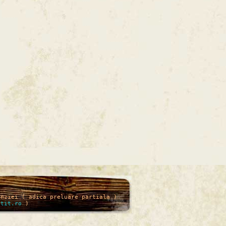
enziei ( adica preluare partiala )
itit.ro
)