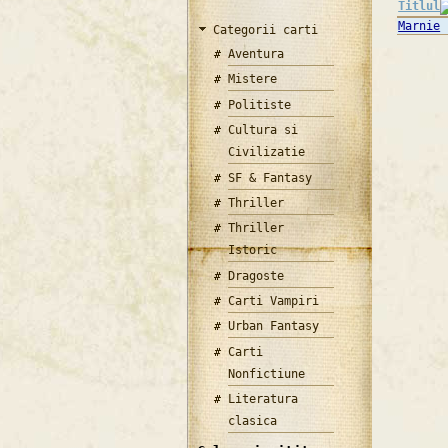
Titlul
Marnie
Categorii carti
Aventura
Mistere
Politiste
Cultura si
Civilizatie
SF & Fantasy
Thriller
Thriller
Istoric
Dragoste
Carti Vampiri
Urban Fantasy
Carti
Nonfictiune
Literatura
clasica