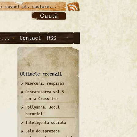
e...
Contact
RSS
Ultimele recenzii
Miercuri, respiram
Descatusarea vol.5
seria Crossfire
Pollyanna. Jocul
bucuriei
Inteligenta sociala
Cele dousprezece