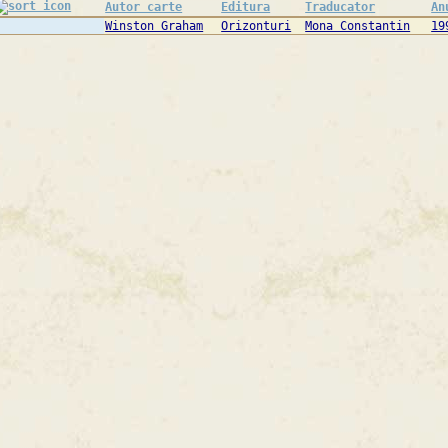
Autor carte
Editura
Traducator
An
Winston Graham
Orizonturi
Mona Constantin
19