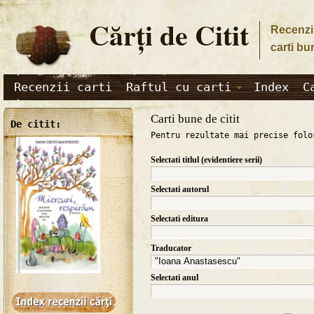
Cărţi de Citit
Recenzii
carti bu
Recenzii carti
Raftul cu carti
Index
C
Carti bune de citit
De citit:
Pentru rezultate mai precise folo
Selectati titlul (evidentiere serii)
Selectati autorul
Selectati editura
Traducator
Selectati anul