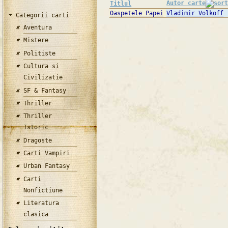
Autor carte
Titlul
Oaspetele Papei
Vladimir Volkoff
Categorii carti
Aventura
Mistere
Politiste
Cultura si
Civilizatie
SF & Fantasy
Thriller
Thriller
Istoric
Dragoste
Carti Vampiri
Urban Fantasy
Carti
Nonfictiune
Literatura
clasica