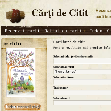
Cărţi de Citit
Recenzii
carti bu
Recenzii carti
Raftul cu carti
Index
C
Carti bune de citit
De citit:
Pentru rezultate mai precise folo
Selectati titlul (evidentiere serii)
Selectati autorul
Selectati editura
Traducator
Selectati anul