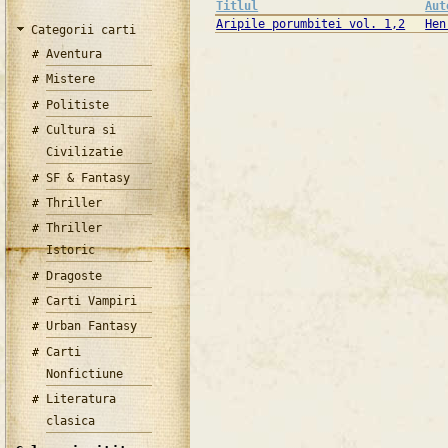
Titlul
Aut
Aripile porumbitei vol. 1,2
Hen
Categorii carti
Aventura
Mistere
Politiste
Cultura si
Civilizatie
SF & Fantasy
Thriller
Thriller
Istoric
Dragoste
Carti Vampiri
Urban Fantasy
Carti
Nonfictiune
Literatura
clasica