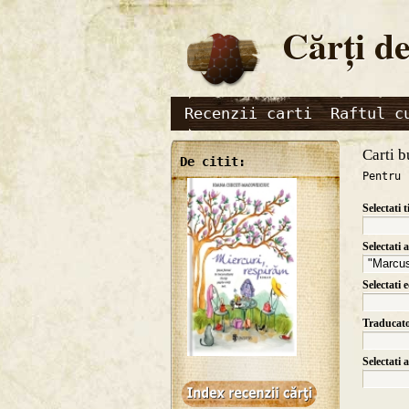
Cărţi de
Recenzii carti
Raftul c
Carti b
De citit:
Pentru 
Selectati t
Selectati 
Selectati 
Traducat
Selectati 