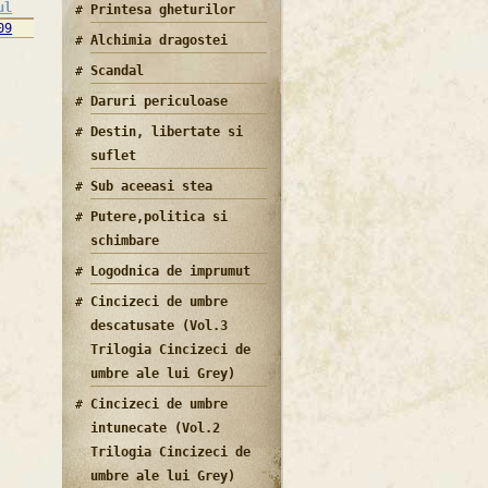
ul
Printesa gheturilor
09
Alchimia dragostei
Scandal
Daruri periculoase
Destin, libertate si
suflet
Sub aceeasi stea
Putere,politica si
schimbare
Logodnica de imprumut
Cincizeci de umbre
descatusate (Vol.3
Trilogia Cincizeci de
umbre ale lui Grey)
Cincizeci de umbre
intunecate (Vol.2
Trilogia Cincizeci de
umbre ale lui Grey)