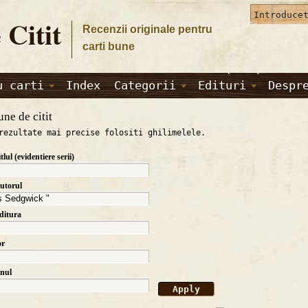
 Citit
Recenzii originale pentru
carti bune
u carti
Index
Categorii
Edituri
Despr
une de citit
rezultate mai precise folositi ghilimelele.
itlul (evidentiere serii)
autorul
editura
or
anul