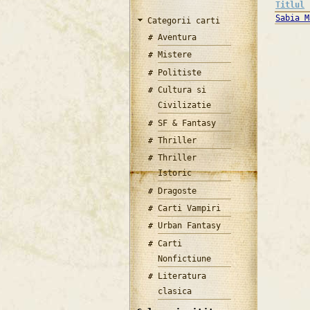
Titlul
Sabia M
Categorii carti
Aventura
Mistere
Politiste
Cultura si
Civilizatie
SF & Fantasy
Thriller
Thriller
Istoric
Dragoste
Carti Vampiri
Urban Fantasy
Carti
Nonfictiune
Literatura
clasica