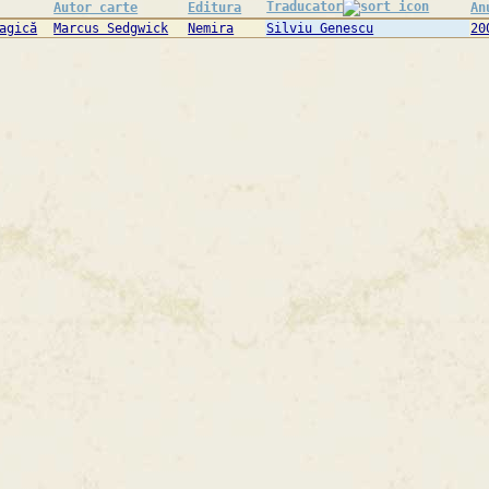
Traducator
Autor carte
Editura
An
agică
Marcus Sedgwick
Nemira
Silviu Genescu
20