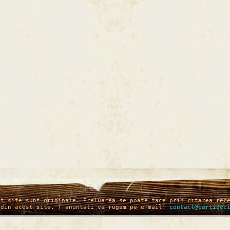
st site sunt originale. Preluarea se poate face prin citarea rec
 din acest site. ( anuntati va rugam pe e-mail:
contact@cartidec