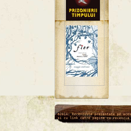
/*
*/
©2014: Recenziile prezentate pe ace
si cu link catre pagina cu recenzia