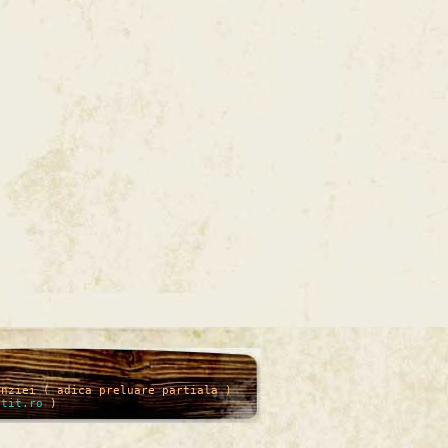
enziei ( adica preluare partiala )
itit.ro
)