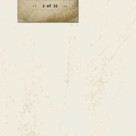
‹‹
2 of 33
››