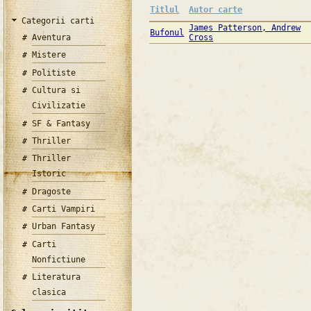
Titlul
Autor carte
Categorii carti
James Patterson, Andrew
Bufonul
Aventura
Cross
Mistere
Politiste
Cultura si
Civilizatie
SF & Fantasy
Thriller
Thriller
Istoric
Dragoste
Carti Vampiri
Urban Fantasy
Carti
Nonfictiune
Literatura
clasica