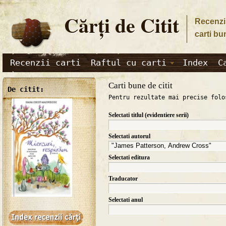
Cărţi de Citit
Recenzii
carti bu
Recenzii carti
Raftul cu carti
Index
C
Carti bune de citit
De citit:
Pentru rezultate mai precise folo
Selectati titlul (evidentiere serii)
Selectati autorul
Selectati editura
Traducator
Selectati anul