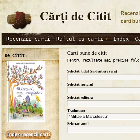
Cărţi de Citit
Recenzii
carti bu
Recenzii carti
Raftul cu carti
Index
C
Carti bune de citit
De citit:
Pentru rezultate mai precise folo
Selectati titlul (evidentiere serii)
Selectati autorul
Selectati editura
Traducator
Selectati anul