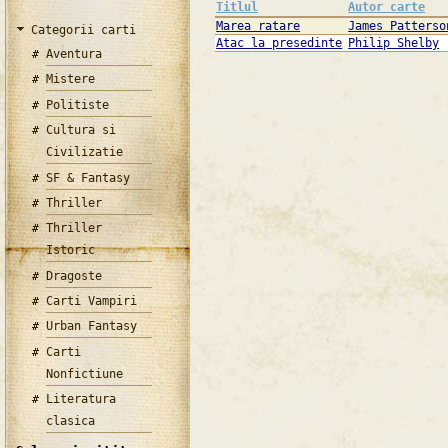
Titlul
Autor carte
Marea ratare
James Patterso
Categorii carti
Atac la presedinte
Philip Shelby
Aventura
Mistere
Politiste
Cultura si
Civilizatie
SF & Fantasy
Thriller
Thriller
Istoric
Dragoste
Carti Vampiri
Urban Fantasy
Carti
Nonfictiune
Literatura
clasica