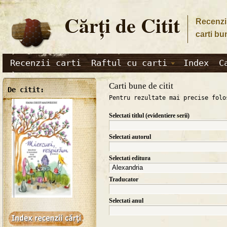
Cărţi de Citit
Recenzii
carti bu
Recenzii carti
Raftul cu carti
Index
C
Carti bune de citit
De citit:
Pentru rezultate mai precise folo
Selectati titlul (evidentiere serii)
Selectati autorul
Selectati editura
Traducator
Selectati anul