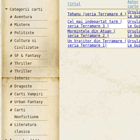
Autor
Titlul
carte
Categorii carti
Ursul
Tehanu (seria Terramare 4 )
Le Gu
Aventura
Cel mai indepartat tarm (
Ursul
Mistere
seria Terramare 3 )
Le Gu
Mormintele din Atuan (
Ursul
Politiste
seria Terramare 2 )
Le Gu
Cultura si
Un Vrajitor din Terramare (
Ursul
seria Terramare 1)
Le Gu
Civilizatie
SF & Fantasy
Thriller
Thriller
Istoric
Dragoste
Carti Vampiri
Urban Fantasy
Carti
Nonfictiune
Literatura
clasica