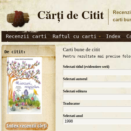
Cărţi de Citit
Recenzii
carti bu
Recenzii carti
Raftul cu carti
Index
C
Carti bune de citit
De citit:
Pentru rezultate mai precise folo
Selectati titlul (evidentiere serii)
Selectati autorul
Selectati editura
Traducator
Selectati anul