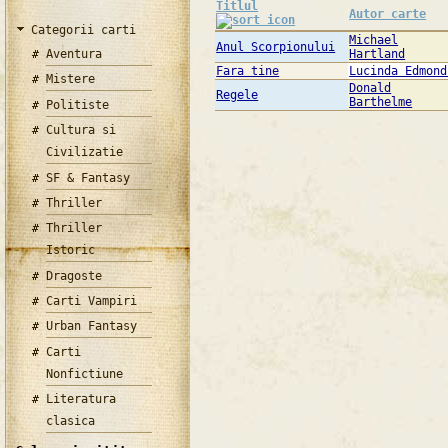
Titlul
Autor carte
Categorii carti
Michael
Anul Scorpionului
Aventura
Hartland
Fara tine
Lucinda Edmond
Mistere
Donald
Regele
Barthelme
Politiste
Cultura si
Civilizatie
SF & Fantasy
Thriller
Thriller
Istoric
Dragoste
Carti Vampiri
Urban Fantasy
Carti
Nonfictiune
Literatura
clasica