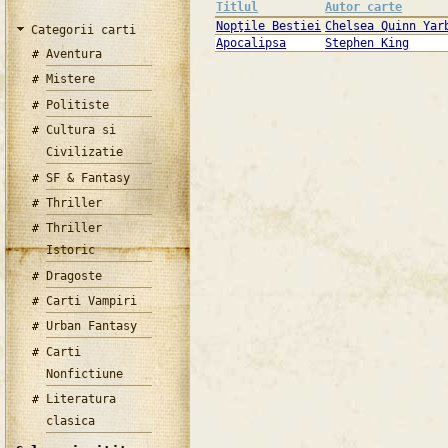
Titlul
Autor carte
Nopţile Bestiei
Chelsea Quinn Yar
Categorii carti
Apocalipsa
Stephen King
Aventura
Mistere
Politiste
Cultura si
Civilizatie
SF & Fantasy
Thriller
Thriller
Istoric
Dragoste
Carti Vampiri
Urban Fantasy
Carti
Nonfictiune
Literatura
clasica