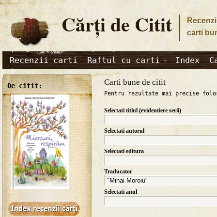
Cărţi de Citit
Recenzii
carti bu
Recenzii carti
Raftul cu carti
Index
C
Carti bune de citit
De citit:
Pentru rezultate mai precise folo
Selectati titlul (evidentiere serii)
Selectati autorul
Selectati editura
Traducator
Selectati anul