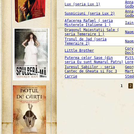
Anna
Lux (seria Lux 1)
Godb
Anna
Suspiciuni (seria Lux 2)
Godb
Afacerea Rafael ( seria
Iain
Misterele Italiene 1 )
Dragonul Maiestatii Sale (
Naom
seria Temeraire 1 )
Tronul de Jad (seria
Naom
Temeraire 2)
Cory
Little Brother
Doct
Puterea celor Sase (din
Pitt
seria Eu sunt Numarul Patru)
Lore
Iuresul Sabiilor - seria
Geor
Cantec de Gheata si Foc 3
Mart
Carrie
Step
1
2