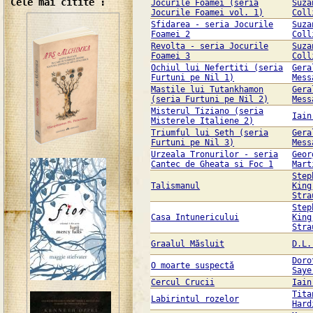
Cele mai citite :
Jocurile Foamei (seria
Suza
Jocurile Foamei vol. 1)
Coll
Sfidarea - seria Jocurile
Suza
Foamei 2
Coll
Revolta - seria Jocurile
Suza
Foamei 3
Coll
Ochiul lui Nefertiti (seria
Gera
Furtuni pe Nil 1)
Mess
Mastile lui Tutankhamon
Gera
(seria Furtuni pe Nil 2)
Mess
Misterul Tiziano (seria
Iain
Misterele Italiene 2)
Triumful lui Seth (seria
Gera
Furtuni pe Nil 3)
Mess
Urzeala Tronurilor - seria
Geor
Cantec de Gheata si Foc 1
Mart
Step
Talismanul
King
Stra
Step
Casa Intunericului
King
Stra
Graalul Măsluit
D.L.
Doro
O moarte suspectă
Saye
Cercul Crucii
Iain
Tita
Labirintul rozelor
Hard