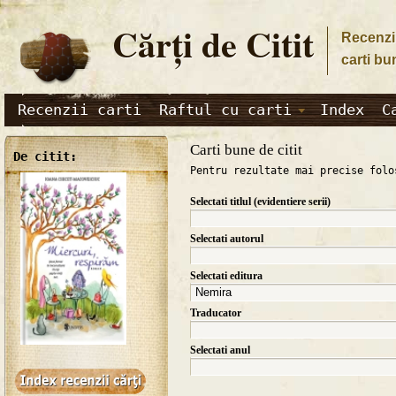
Cărţi de Citit
Recenzii
carti bu
Recenzii carti
Raftul cu carti
Index
C
Carti bune de citit
De citit:
Pentru rezultate mai precise folo
Selectati titlul (evidentiere serii)
Selectati autorul
Selectati editura
Traducator
Selectati anul