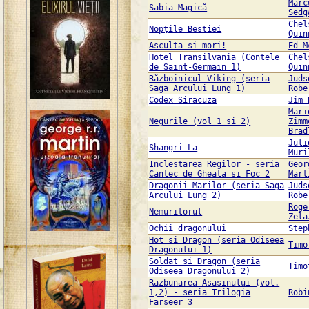
Marc
Sabia Magică
Sedg
Chel
Nopţile Bestiei
Quin
Asculta si mori!
Ed M
Hotel Transilvania (Contele
Chel
de Saint-Germain 1)
Quin
Războinicul Viking (seria
Juds
Saga Arcului Lung 1)
Robe
Codex Siracuza
Jim 
Mari
Negurile (vol 1 si 2)
Zimm
Brad
Juli
Shangri La
Muri
Inclestarea Regilor - seria
Geor
Cantec de Gheata si Foc 2
Mart
Dragonii Marilor (seria Saga
Juds
Arcului Lung 2)
Robe
Roge
Nemuritorul
Zela
Ochii dragonului
Step
Hot si Dragon (seria Odiseea
Timo
Dragonului 1)
Soldat si Dragon (seria
Timo
Odiseea Dragonului 2)
Razbunarea Asasinului (vol.
1,2) - seria Trilogia
Robi
Farseer 3