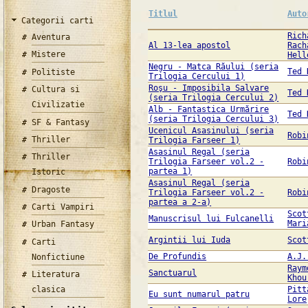
Titlul
Auto
Categorii carti
Rich
Aventura
Al 13-lea apostol
Rach
Mistere
Hell
Negru - Matca Răului (seria
Ted 
Politiste
Trilogia Cercului 1)
Roşu - Imposibila Salvare
Cultura si
Ted 
(seria Trilogia Cercului 2)
Civilizatie
Alb - Fantastica Urmărire
Ted 
(seria Trilogia Cercului 3)
SF & Fantasy
Ucenicul Asasinului (seria
Robi
Thriller
Trilogia Farseer 1)
Asasinul Regal (seria
Thriller
Trilogia Farseer vol.2 -
Robi
partea 1)
Istoric
Asasinul Regal (seria
Dragoste
Trilogia Farseer vol.2 -
Robi
partea a 2-a)
Carti Vampiri
Scot
Manuscrisul lui Fulcanelli
Mari
Urban Fantasy
Argintii lui Iuda
Scot
Carti
De Profundis
A.J.
Nonfictiune
Raym
Sanctuarul
Literatura
Khou
clasica
Pitt
Eu sunt numarul patru
Lore