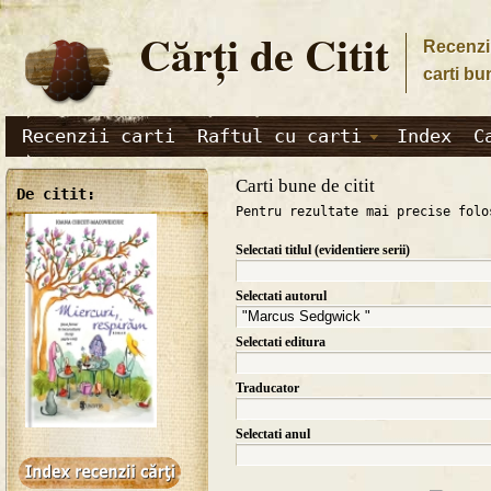
Cărţi de Citit
Recenzii
carti bu
Recenzii carti
Raftul cu carti
Index
C
Carti bune de citit
De citit:
Pentru rezultate mai precise folo
Selectati titlul (evidentiere serii)
Selectati autorul
Selectati editura
Traducator
Selectati anul