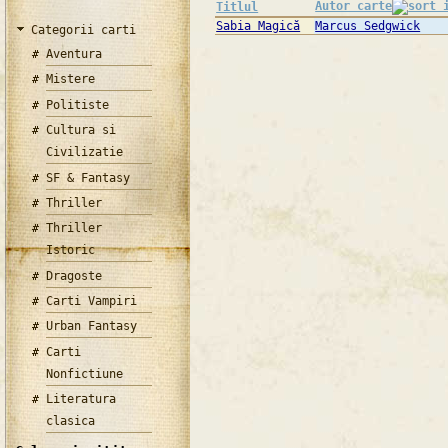
Autor carte
Titlul
Sabia Magică
Marcus Sedgwick
Categorii carti
Aventura
Mistere
Politiste
Cultura si
Civilizatie
SF & Fantasy
Thriller
Thriller
Istoric
Dragoste
Carti Vampiri
Urban Fantasy
Carti
Nonfictiune
Literatura
clasica