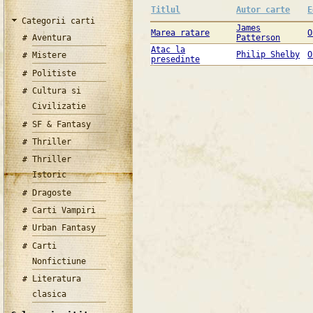
Titlul
Autor carte
E
Categorii carti
James
Marea ratare
O
Aventura
Patterson
Atac la
Philip Shelby
O
Mistere
presedinte
Politiste
Cultura si
Civilizatie
SF & Fantasy
Thriller
Thriller
Istoric
Dragoste
Carti Vampiri
Urban Fantasy
Carti
Nonfictiune
Literatura
clasica