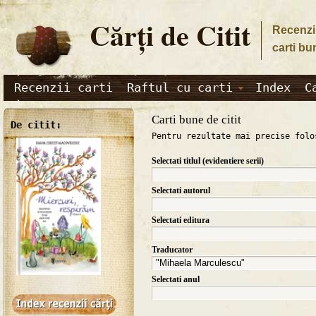
Cărţi de Citit
Recenzii
carti bu
Recenzii carti
Raftul cu carti
Index
C
Carti bune de citit
De citit:
Pentru rezultate mai precise folo
Selectati titlul (evidentiere serii)
Selectati autorul
Selectati editura
Traducator
Selectati anul