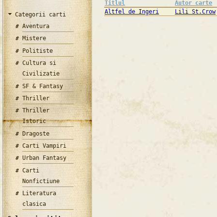
Titlul
Autor carte
Altfel de Ingeri
Lili St.Crow
Categorii carti
Aventura
Mistere
Politiste
Cultura si
Civilizatie
SF & Fantasy
Thriller
Thriller
Istoric
Dragoste
Carti Vampiri
Urban Fantasy
Carti
Nonfictiune
Literatura
clasica