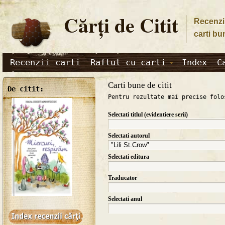
Cărţi de Citit
Recenzii
carti bu
Recenzii carti
Raftul cu carti
Index
C
Carti bune de citit
De citit:
Pentru rezultate mai precise folo
Selectati titlul (evidentiere serii)
Selectati autorul
Selectati editura
Traducator
Selectati anul