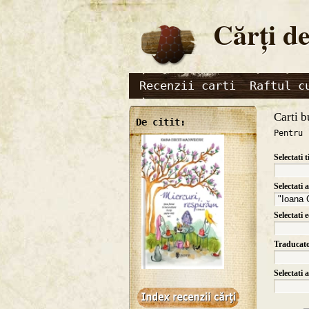
Cărţi de
Recenzii carti
Raftul c
Carti b
De citit:
Pentru 
Selectati t
Selectati 
Selectati 
Traducat
Selectati 