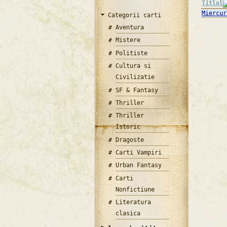
Titlul
Miercur
Categorii carti
Aventura
Mistere
Politiste
Cultura si
Civilizatie
SF & Fantasy
Thriller
Thriller
Istoric
Dragoste
Carti Vampiri
Urban Fantasy
Carti
Nonfictiune
Literatura
clasica