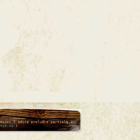
enziei ( adica preluare partiala )
itit.ro
)