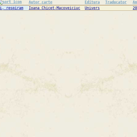
Autor carte
Editura
Traducator
A
i, respiram
Ioana Chicet-Macoveiciuc
Univers
2