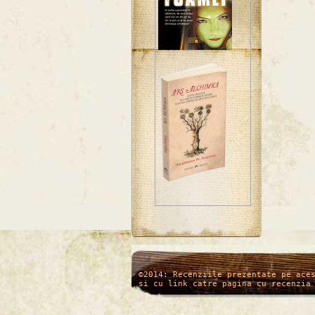
/*
*/
©2014: Recenziile prezentate pe ace
si cu link catre pagina cu recenzia