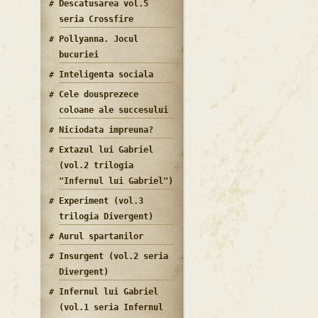
Descatusarea vol.5
seria Crossfire
Pollyanna. Jocul
bucuriei
Inteligenta sociala
Cele dousprezece
coloane ale succesului
Niciodata impreuna?
Extazul lui Gabriel
(vol.2 trilogia
"Infernul lui Gabriel")
Experiment (vol.3
trilogia Divergent)
Aurul spartanilor
Insurgent (vol.2 seria
Divergent)
Infernul lui Gabriel
(vol.1 seria Infernul