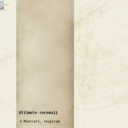
nul
016
Ultimele recenzii
Miercuri, respiram