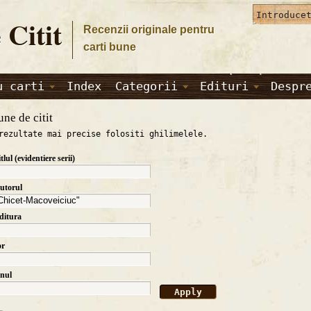
 Citit
Recenzii originale pentru
carti bune
u carti
Index
Categorii
Edituri
Despr
une de citit
rezultate mai precise folositi ghilimelele.
itlul (evidentiere serii)
autorul
editura
or
anul