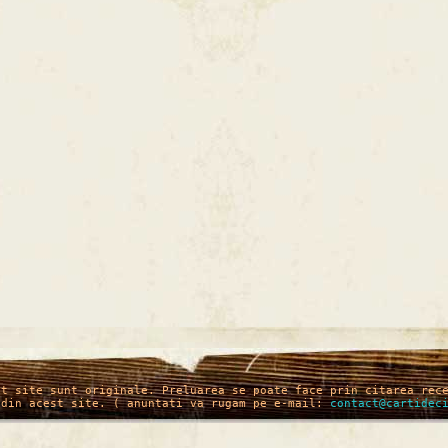
st site sunt originale. Preluarea se poate face prin citarea rec
 din acest site. ( anuntati va rugam pe e-mail:
contact@cartidec