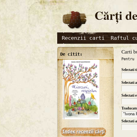
Cărţi de
Recenzii carti
Raftul c
Carti b
De citit:
Pentru 
Selectati t
Selectati 
Selectati 
Traducat
Selectati 