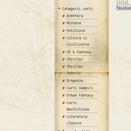
Titlul
Pacatoa
Categorii carti
Aventura
Mistere
Politiste
Cultura si
Civilizatie
SF & Fantasy
Thriller
Thriller
Istoric
Dragoste
Carti Vampiri
Urban Fantasy
Carti
Nonfictiune
Literatura
clasica