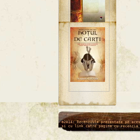
/*
*/
©2014: Recenziile prezentate pe ace
si cu link catre pagina cu recenzia