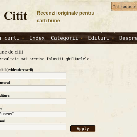
 Citit
Recenzii originale pentru
carti bune
u carti
Index
Categorii
Edituri
Despr
une de citit
rezultate mai precise folositi ghilimelele.
itlul (evidentiere serii)
autorul
editura
or
anul