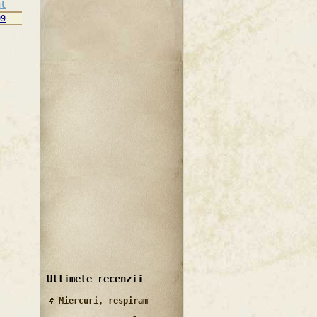
ul
09
Ultimele recenzii
Miercuri, respiram