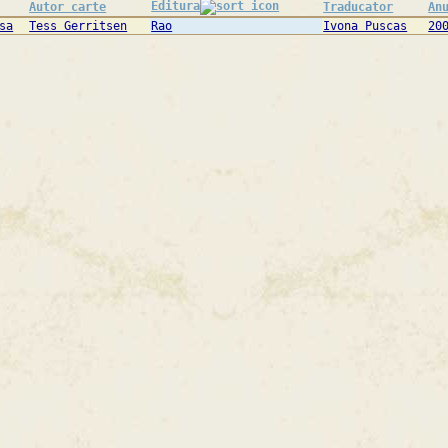
Editura
Autor carte
Traducator
An
sa
Tess Gerritsen
Rao
Ivona Puscas
20