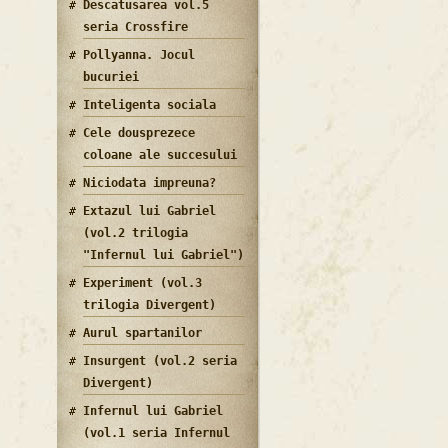
Descatusarea vol.5
seria Crossfire
Pollyanna. Jocul
bucuriei
Inteligenta sociala
Cele dousprezece
coloane ale succesului
Niciodata impreuna?
Extazul lui Gabriel
(vol.2 trilogia
"Infernul lui Gabriel")
Experiment (vol.3
trilogia Divergent)
Aurul spartanilor
Insurgent (vol.2 seria
Divergent)
Infernul lui Gabriel
(vol.1 seria Infernul