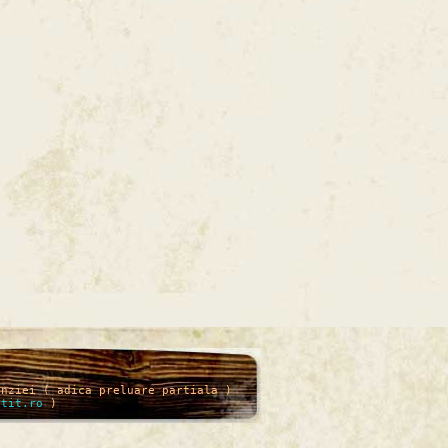
enziei ( adica preluare partiala )
itit.ro
)