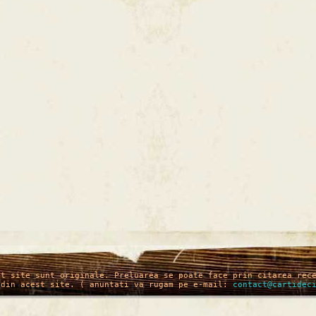
st site sunt originale. Preluarea se poate face prin citarea rec
 din acest site. ( anuntati va rugam pe e-mail:
contact@cartidec