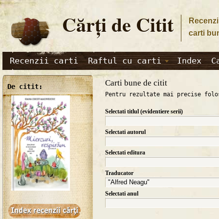
Cărţi de Citit
Recenzii
carti bu
Recenzii carti
Raftul cu carti
Index
C
Carti bune de citit
De citit:
Pentru rezultate mai precise folo
Selectati titlul (evidentiere serii)
Selectati autorul
Selectati editura
Traducator
Selectati anul