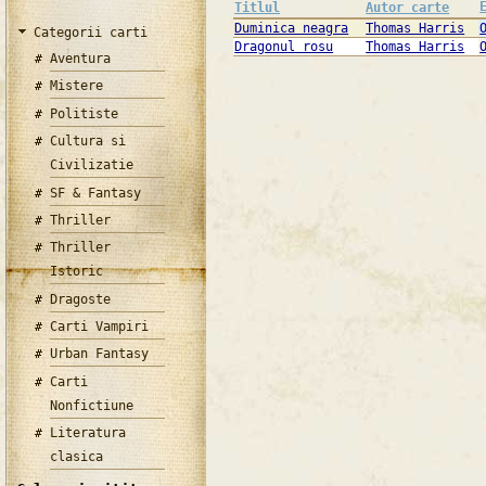
Titlul
Autor carte
Duminica neagra
Thomas Harris
Categorii carti
Dragonul rosu
Thomas Harris
Aventura
Mistere
Politiste
Cultura si
Civilizatie
SF & Fantasy
Thriller
Thriller
Istoric
Dragoste
Carti Vampiri
Urban Fantasy
Carti
Nonfictiune
Literatura
clasica