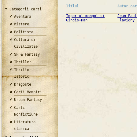
Titlul
Autor car
Categorii carti
Imperiul mongol si
Jean-Paul
Aventura
Gingis-Han
Flavigny
Mistere
Politiste
Cultura si
Civilizatie
SF & Fantasy
Thriller
Thriller
Istoric
Dragoste
Carti Vampiri
Urban Fantasy
Carti
Nonfictiune
Literatura
clasica