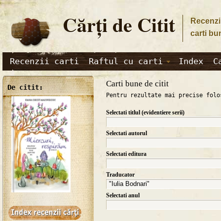
Cărţi de Citit
Recenzii
carti bu
Recenzii carti
Raftul cu carti
Index
C
Carti bune de citit
De citit:
Pentru rezultate mai precise folo
Selectati titlul (evidentiere serii)
Selectati autorul
Selectati editura
Traducator
Selectati anul