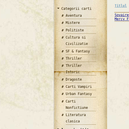
Titlul
Categorii carti
Sovaire
Aventura
Mercy F
Mistere
Politiste
Cultura si
Civilizatie
SF & Fantasy
Thriller
Thriller
Istoric
Dragoste
Carti Vampiri
Urban Fantasy
Carti
Nonfictiune
Literatura
clasica