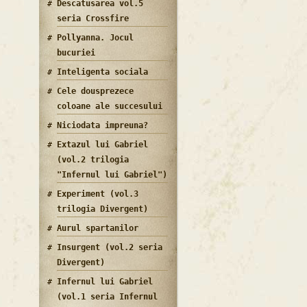
Descatusarea vol.5
seria Crossfire
Pollyanna. Jocul
bucuriei
Inteligenta sociala
Cele dousprezece
coloane ale succesului
Niciodata impreuna?
Extazul lui Gabriel
(vol.2 trilogia
"Infernul lui Gabriel")
Experiment (vol.3
trilogia Divergent)
Aurul spartanilor
Insurgent (vol.2 seria
Divergent)
Infernul lui Gabriel
(vol.1 seria Infernul