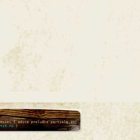
enziei ( adica preluare partiala )
itit.ro
)