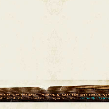
st site sunt originale. Preluarea se poate face prin citarea rec
 din acest site. ( anuntati va rugam pe e-mail:
contact@cartidec