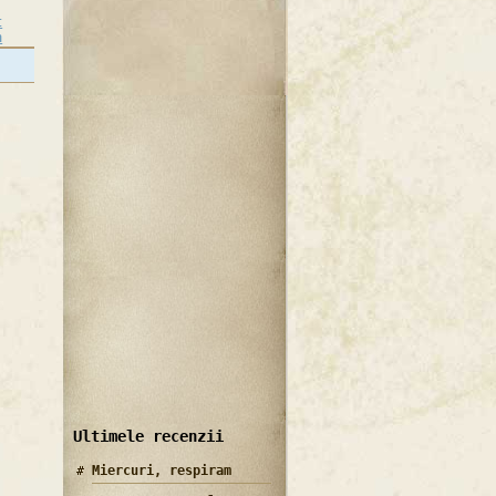
Ultimele recenzii
Miercuri, respiram