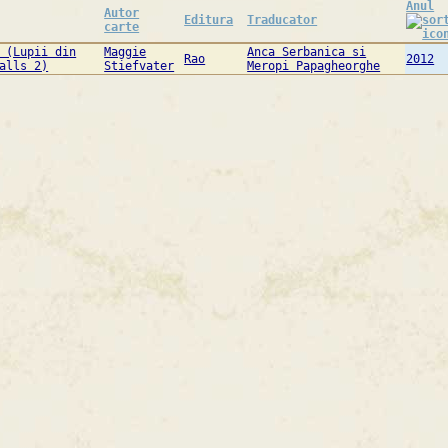
Anul
Autor
Editura
Traducator
carte
 (Lupii din
Maggie
Anca Serbanica si
Rao
2012
alls 2)
Stiefvater
Meropi Papagheorghe