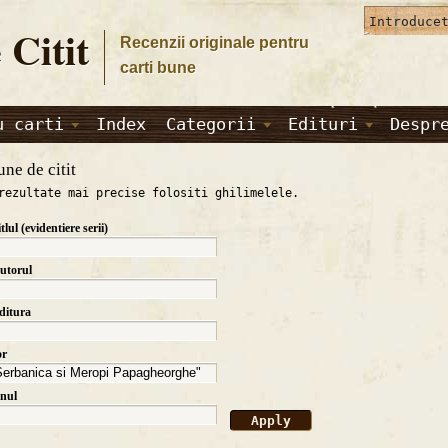
 Citit
Recenzii originale pentru
carti bune
u carti
Index
Categorii
Edituri
Despr
une de citit
rezultate mai precise folositi ghilimelele.
itlul (evidentiere serii)
autorul
editura
or
anul