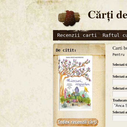
Cărţi de
Recenzii carti
Raftul c
Carti b
De citit:
Pentru 
Selectati t
Selectati 
Selectati 
Traducat
Selectati 