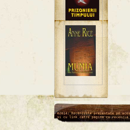
/*
*/
©2014: Recenziile prezentate pe ace
si cu link catre pagina cu recenzia