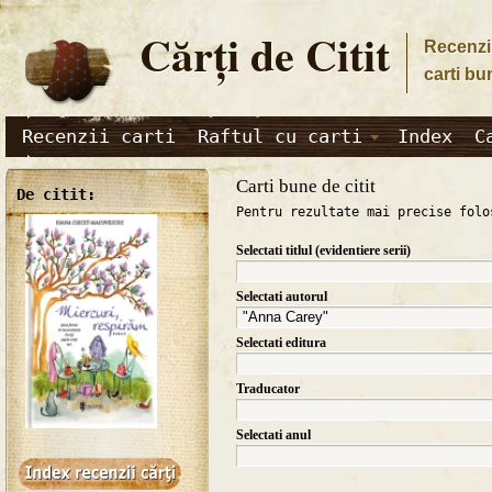
Cărţi de Citit
Recenzii
carti bu
Recenzii carti
Raftul cu carti
Index
C
Carti bune de citit
De citit:
Pentru rezultate mai precise folo
Selectati titlul (evidentiere serii)
Selectati autorul
Selectati editura
Traducator
Selectati anul