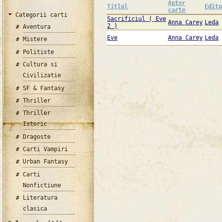
Autor
Titlul
Edit
carte
Categorii carti
Sacrificiul ( Eve
Anna Carey
Leda
2 )
Aventura
Eve
Anna Carey
Leda
Mistere
Politiste
Cultura si
Civilizatie
SF & Fantasy
Thriller
Thriller
Istoric
Dragoste
Carti Vampiri
Urban Fantasy
Carti
Nonfictiune
Literatura
clasica